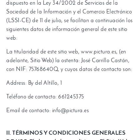
dispuesto en la Ley
34/2002
de Servicios de la
Sociedad de la Información y el Comercio Electrónico
(
LSSI-CE
)
de
11
de julio
,
se facilitan a continuación los
siguientes datos de información general de este sitio
web
:
La titularidad de este sitio web
,
www.pictura.es
, (
en
adelante
,
Sitio Web
)
la ostenta
:
José Carrillo Castán
,
con NIF
: 75768640
Q
,
y cuyos datos de contacto son
:
Address: By del Altillo, 1
Teléfono de contacto
: 661245375
Email de contacto
: info@pictura.es
II
.
TÉRMINOS Y CONDICIONES GENERALES