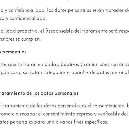
ad y confidencialidad
:
los datos personales serán tratados 
ad y confidencialidad
.
abilidad proactiva
:
el Responsable del tratamiento será res
teriores se cumplen
.
s personales
tos que se tratan en bodas
,
bautizos y comuniones son úni
ngún caso
,
se tratan categorías especiales de datos personal
tratamiento de los datos personales
l tratamiento de los datos personales es el consentimiento
.
mete a recabar el consentimiento expreso y verificable del
atos personales para uno o varios fines específicos
.