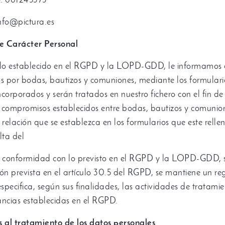
o
: 661245375
info@pictura.es
e Carácter Personal
 lo establecido en el RGPD y la LOPD-GDD
,
le informamos 
s por bodas
,
bautizos y comuniones
,
mediante los formulari
orporados y serán tratados en nuestro fichero con el fin de 
os compromisos establecidos entre bodas
,
bautizos y comunion
relación que se establezca en los formularios que este relle
lta del
 conformidad con lo previsto en el RGPD y la LOPD-GDD
,
ón prevista en el artículo
30.5
del RGPD
,
se mantiene un reg
specifica
,
según sus finalidades
,
las actividades de tratami
ancias establecidas en el RGPD
.
s al tratamiento de los datos personales