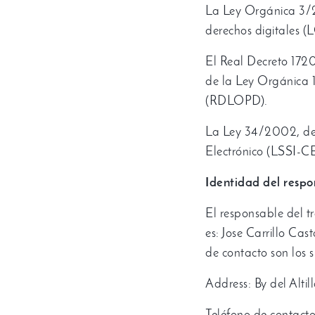
La Ley Orgánica
3/
derechos digitales
(
L
El Real Decreto
172
de la Ley Orgánica
1
(
RDLOPD
).
La Ley
34/2002,
d
Electrónico
(
LSSI-C
Identidad del respo
El responsable del t
es
:
Jose Carrillo Cas
de contacto son los s
Address: By del Altill