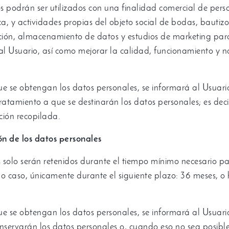
os podrán ser utilizados con una finalidad comercial de pers
ca
,
y actividades propias del objeto social de bodas
,
bautizo
ción
,
almacenamiento de datos y estudios de marketing par
al Usuario
,
así como mejorar la calidad
,
funcionamiento y n
e se obtengan los datos personales
,
se informará al Usuario
 tratamiento a que se destinarán los datos personales
;
es deci
ción recopilada
.
ón de los datos personales
 solo serán retenidos durante el tiempo mínimo necesario par
do caso
,
únicamente durante el siguiente plazo
: 36
meses
,
o 
e se obtengan los datos personales
,
se informará al Usuari
onservarán los datos personales o
,
cuando eso no sea posibl