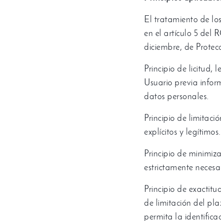
El tratamiento de los
en el artículo
5
del R
diciembre
,
de Protec
Principio de licitud
,
l
Usuario previa infor
datos personales
.
Principio de limitaci
explícitos y legítimos
.
Principio de minimiz
estrictamente necesar
Principio de exactitu
de limitación del pl
permita la identifica