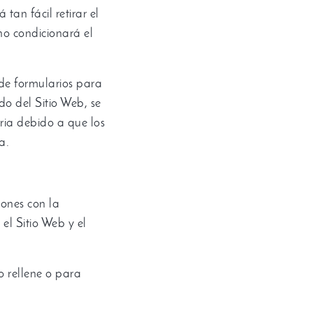
á tan fácil retirar el
no condicionará el
 de formularios para
ido del Sitio Web
,
se
ria debido a que los
da
.
ones con la
el Sitio Web y el
o rellene o para