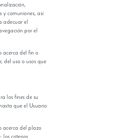
onalización
,
s y comuniones
,
así
a adecuar el
avegación por el
 acerca del fin o
r
,
del uso o usos que
a los fines de su
hasta que el Usuario
o acerca del plazo
e
,
los criterios