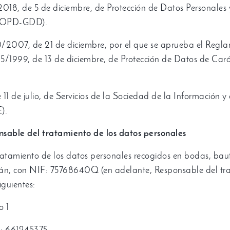
2018,
de
5
de diciembre
,
de Protección de Datos Personales 
OPD-GDD
).
0/2007,
de
21
de diciembre
,
por el que se aprueba el Regla
5/1999,
de
13
de diciembre
,
de Protección de Datos de Cará
e
11
de julio
,
de Servicios de la Sociedad de la Información y
E
).
nsable del tratamiento de los datos personales
ratamiento de los datos personales recogidos en bodas
,
baut
tán
,
con NIF
: 75768640
Q
(
en adelante
,
Responsable del tr
iguientes
:
o 1