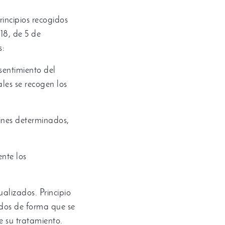
rincipios recogidos
18,
de
5
de
s
:
sentimiento del
les se recogen los
fines determinados
,
nte los
tualizados
.
Principio
idos de forma que se
de su tratamiento
.