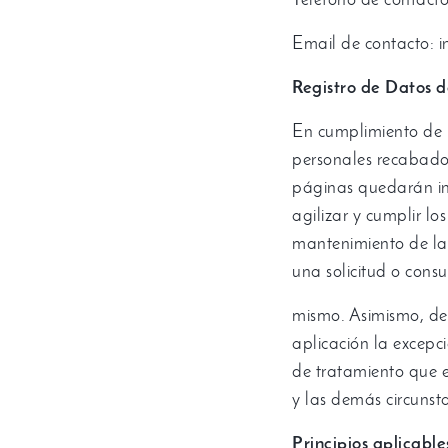
Teléfono de contact
Email de contacto
: 
Registro de Datos d
En cumplimiento de
personales recabado
páginas quedarán inc
agilizar y cumplir l
mantenimiento de la 
una solicitud o consu
mismo
.
Asimismo
,
de
aplicación la excepci
de tratamiento que e
y las demás circunst
Principios aplicable